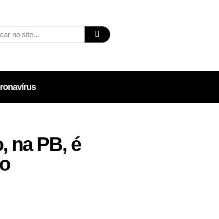
ronavírus
, na PB, é
go