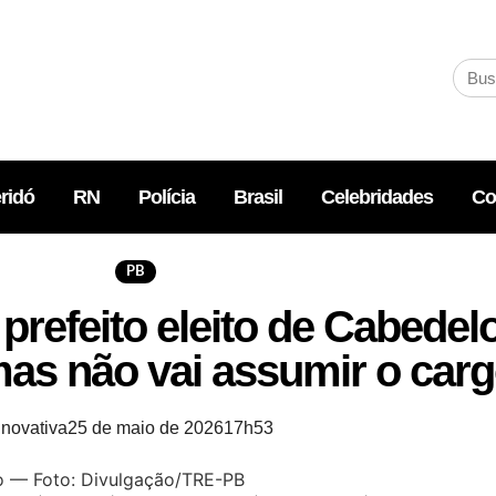
ridó
RN
Polícia
Brasil
Celebridades
Co
PB
prefeito eleito de Cabedelo
as não vai assumir o car
inovativa
25 de maio de 2026
17h53