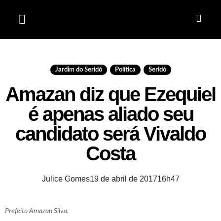
Jardim do Seridó
Jardim do Seridó
,
Política
,
Seridó
Amazan diz que Ezequiel
é apenas aliado seu
candidato será Vivaldo
Costa
Julice Gomes
19 de abril de 2017
16h47
Prefeito Amazan Silva.