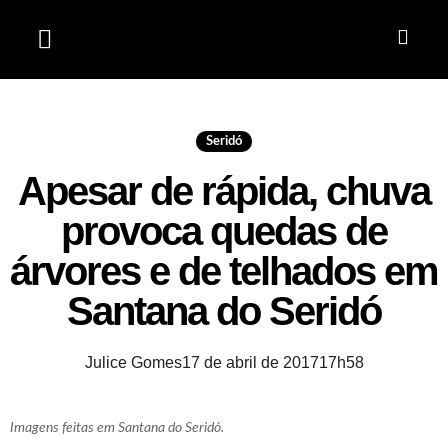
Jardim do Seridó
Seridó
Apesar de rápida, chuva
provoca quedas de
árvores e de telhados em
Santana do Seridó
Julice Gomes
17 de abril de 2017
17h58
Imagens feitas em Santana do Seridó.