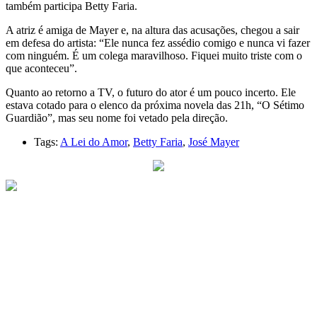
também participa Betty Faria.
A atriz é amiga de Mayer e, na altura das acusações, chegou a sair
em defesa do artista: “Ele nunca fez assédio comigo e nunca vi fazer
com ninguém. É um colega maravilhoso. Fiquei muito triste com o
que aconteceu”.
Quanto ao retorno a TV, o futuro do ator é um pouco incerto. Ele
estava cotado para o elenco da próxima novela das 21h, “O Sétimo
Guardião”, mas seu nome foi vetado pela direção.
Tags:
A Lei do Amor
,
Betty Faria
,
José Mayer