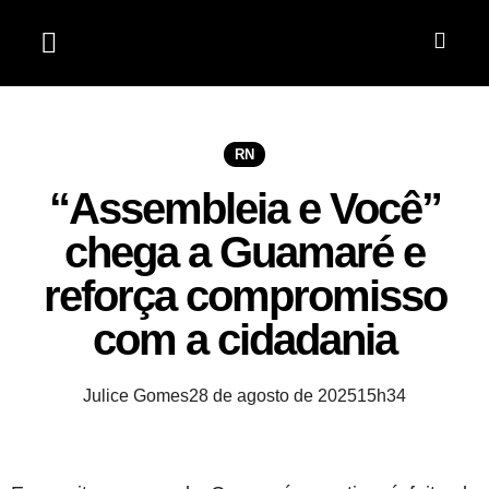
Jardim do Seridó
RN
“Assembleia e Você”
chega a Guamaré e
reforça compromisso
com a cidadania
Julice Gomes
28 de agosto de 2025
15h34