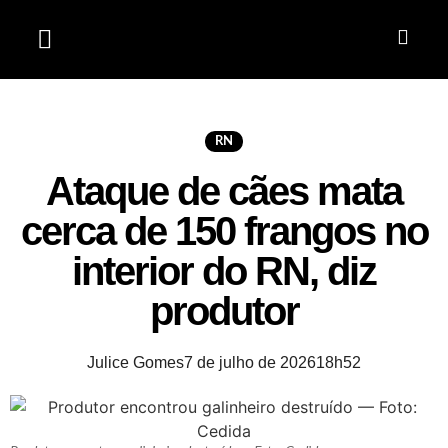
Jardim do Seridó
RN
Ataque de cães mata
cerca de 150 frangos no
interior do RN, diz
produtor
Julice Gomes
7 de julho de 2026
18h52