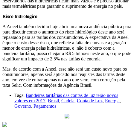
reservatórios das hidrelétricas ficam mais vazios e é preciso acionar
mais termelétricas para garantir o suprimento de energia no país.
Risco hidrológico
A Aneel também decidiu hoje abrir uma nova audiência pública para
para discutir como o aumento do risco hidrológico deste ano será
repassado para as tarifas dos consumidores. A expectativa da Aneel
é que o custo desse risco, que reflete a falta de chuvas e a geração
menor de energia pelas hidrelétricas, e não é coberto com a
bandeira tarifária, possa chegar a R$ 5 bilhões neste ano, o que pode
significar um impacto de 2,5% nas tarifas de energia.
Mas, de acordo com a Aneel, esse não será um custo novo para os
consumidores, apenas será aplicado nos reajustes das tarifas deste
ano, em vez de entrar apenas no ano que vem, com correção pela
taxa Selic. Com informações da Agência Brasil.
Tags:
Bandeiras tarifárias das contas de luz terão novos
valores em 2017
,
Brasil
,
Cadeia
,
Conta de Luz
,
Energia
,
Governo
,
Pagamentos