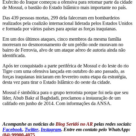
Exército do Iraque começou a ofensiva para retomar parte da cidade
de Mossul, o bastião do Estado Islâmico mais importante no país.
Das 439 pessoas mortas, 299 dela faleceram em bombardeios
realizados pela coalizão internacional liderada pelos Estados Unidos
e formada por vários países para apoiar as forças iraquianas.
Em um dos últimos ataques, cinco membros da mesma família
morreram no desmoronamento de um prédio onde moravam no
bairro de Ferrovia, alvo de um ataque aéreo de autoria ainda não
identificada.
Após ter conquistado a parte periférica de Mossul e do leste do rio
Tigre com uma ofensiva lançada em outubro do ano passado, as
forças iraquianas iniciaram em fevereiro outra etapa da estratégia,
desta vez para tirar o Estado Islâmico do oeste da cidade.
Mossul é simbólica para o grupo terrorista porque foi nela que seu
líder, Abub Bakr al Baghdadi, proclamou a instauração de um
califado em junho de 2014. Com informações da ANSA.
Acompanhe as notícias do
Blog Seridó no AR
pelas redes sociais:
Facebook
,
Twitter
,
Instagram
.
Entre em contato pelo WhatsApp:
(84) 99900-4075