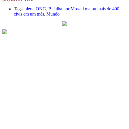
Tags:
alerta ONG
,
Batalha por Mossul matou mais de 400
civis em um mês
,
Mundo