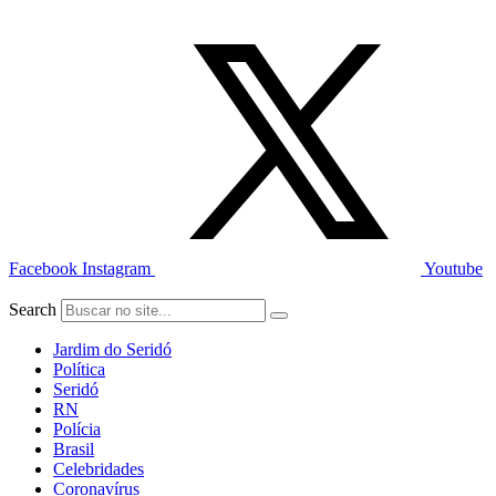
Ir
para
o
conteúdo
Facebook
Instagram
Youtube
Search
Jardim do Seridó
Política
Seridó
RN
Polícia
Brasil
Celebridades
Coronavírus