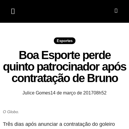
Jardim do Seridó
Esportes
Boa Esporte perde
quinto patrocinador após
contratação de Bruno
Julice Gomes
14 de março de 2017
08h52
O Globo.
Três dias após anunciar a contratação do goleiro