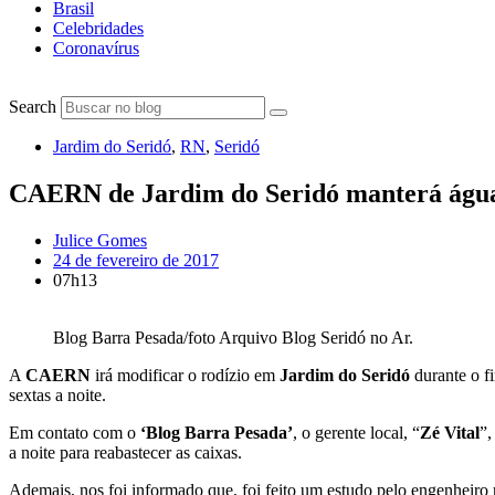
Brasil
Celebridades
Coronavírus
Search
Jardim do Seridó
,
RN
,
Seridó
CAERN de Jardim do Seridó manterá água 
Julice Gomes
24 de fevereiro de 2017
07h13
Blog Barra Pesada/foto Arquivo Blog Seridó no Ar.
A
CAERN
irá modificar o rodízio em
Jardim do Seridó
durante o fi
sextas a noite.
Em contato com o
‘Blog Barra Pesada’
, o gerente local, “
Zé Vital
”,
a noite para reabastecer as caixas.
Ademais, nos foi informado que, foi feito um estudo pelo engenheiro 