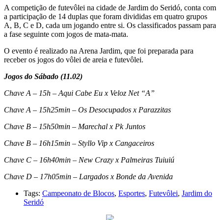
A competição de futevôlei na cidade de Jardim do Seridó, conta com
a participação de 14 duplas que foram divididas em quatro grupos
A, B, C e D, cada um jogando entre si. Os classificados passam para
a fase seguinte com jogos de mata-mata.
O evento é realizado na Arena Jardim, que foi preparada para
receber os jogos do vôlei de areia e futevôlei.
Jogos do Sábado (11.02)
Chave A – 15h – Aqui Cabe Eu x Veloz Net “A”
Chave A – 15h25min – Os Desocupados x Parazzitas
Chave B – 15h50min – Marechal x Pk Juntos
Chave B – 16h15min – Styllo Vip x Cangaceiros
Chave C – 16h40min – New Crazy x Palmeiras Tuiuiú
Chave D – 17h05min – Largados x Bonde da Avenida
Tags:
Campeonato de Blocos
,
Esportes
,
Futevôlei
,
Jardim do
Seridó