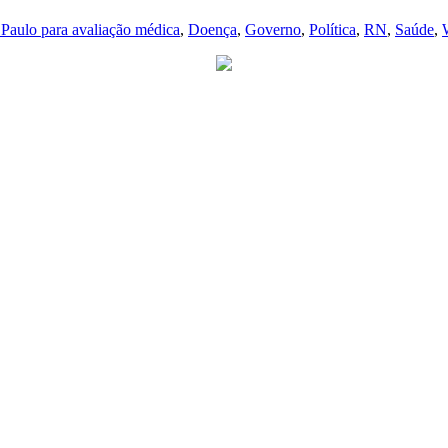
 Paulo para avaliação médica
,
Doença
,
Governo
,
Política
,
RN
,
Saúde
,