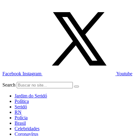
Ir
para
o
conteúdo
Facebook
Instagram
Youtube
Search
Jardim do Seridó
Política
Seridó
RN
Polícia
Brasil
Celebridades
Coronavírus