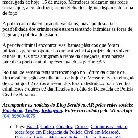
madrugada de hoje, 15 de março. Moradores relataram nas redes
sociais que, além do fogo, foram efetuados alguns disparos de arma
de fogo.
A policia acredita em ação de vândalos, mas não descarta a
possibilidade dos criminosos estarem tentando intimidar as foras de
segurança publica do estado.
A pericia criminal encontrou vasilhames plásticos que foram
utilizadas para transportar o combustível e 04 projetis de revolver
calibre 38. Os tiros atingiram a frente da delegacia, uma parede
lateral e a porta central, apresentava duas perfurações.
No final de semana tentaram tocar fogo no Fórum da cidade de
Umarizal em ação semelhante a de hoje em Mossoró. Na madrugada
de domingo, 02 carros apreendidos foram destruídos por incêndio
criminosos e outros 03 danificados no pátio da Delegacia de Policia
Civil de Baraúna.
Acompanhe as notícias do Blog Seridó no AR pelas redes sociais:
Facebook
,
Twitter
,
Instagram
.
Entre em contato pelo WhatsApp:
(84) 99900-4075
Tags:
Brasil
,
Cadeia
,
Cidades
,
Crimes
,
Criminosos tentam
tocar fogo em Delegacia da Policia Civil em Mossoró
,
Descaso
,
Justiça
,
Mossoró
,
Polícia
,
Prisão
,
Prisões
,
RN