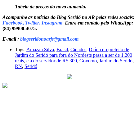
Tabela de preços do novo aumento.
Acompanhe as notícias do Blog Seridó no AR pelas redes sociais:
Facebook
,
Twitter
,
Instagram
.
Entre em contato pelo WhatsApp:
(84) 99900-4075.
E-mail :
blogseridonoarjs@gmail.com
Tags:
Amazan Silva
,
Brasil
,
Cidades
,
Diária do prefeito de
Jardim do Seridó para fora do Nordeste passa a ser de 1.200
reais
,
e a do servidor de R$ 300
,
Governo
,
Jardim do Seridó
,
RN
,
Seridó