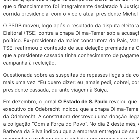
que o financiamento foi integralmente declarado à Justiça
corrida presidencial com o vice e atual presidente Michel
O PSDB moveu, logo após o resultado da disputa eleitora
Eleitoral (TSE) contra a chapa Dilma-Temer sob a acusa
político. Ex-presidente da maior construtora do País, M
TSE, reafirmou o conteúdo de sua delação premiada na O
que a presidente cassada tinha conhecimento de pagame
campanha à reeleição.
Questionada sobre as suspeitas de repasses ilegais da c
mais uma vez. “Eu quero dizer: eu jamais pedi, cobrei, co
presidente cassada, durante viagem à Suíça.
Em dezembro, o jornal
O Estado de S. Paulo
revelou que
executivo da Odebrecht indicou que a chapa Dilma-Temer 
da Odebrecht. A construtora descreveu uma doação ilega
a coligação “Com a Força do Povo”. No dia 2 deste mês,
Barbosa da Silva indicou que a empresa entregou de seu 
campanha e explicou que o dinheiro era proveniente do 