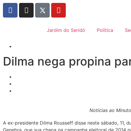
Jardim do Seridó
Política
Se
Dilma nega propina p
Notícias ao Minuto
A ex-presidente Dilma Rousseff disse neste sábado, 11, d
Genebra, que sua chapa na campanha eleitoral de 2014 nã