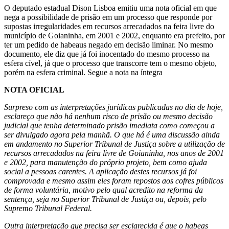
O deputado estadual Dison Lisboa emitiu uma nota oficial em que
nega a possibilidade de prisão em um processo que responde por
supostas irregularidades em recursos arrecadados na feira livre do
município de Goianinha, em 2001 e 2002, enquanto era prefeito, por
ter um pedido de habeaus negado em decisão liminar. No mesmo
documento, ele diz que já foi inocentado do mesmo processo na
esfera cível, já que o processo que transcorre tem o mesmo objeto,
porém na esfera criminal. Segue a nota na íntegra
NOTA OFICIAL
Surpreso com as interpretações jurídicas publicadas no dia de hoje,
esclareço que não há nenhum risco de prisão ou mesmo decisão
judicial que tenha determinado prisão imediata como começou a
ser divulgado agora pela manhã. O que há é uma discussão ainda
em andamento no Superior Tribunal de Justiça sobre a utilização de
recursos arrecadados na feira livre de Goianinha, nos anos de 2001
e 2002, para manutenção do próprio projeto, bem como ajuda
social a pessoas carentes. A aplicação destes recursos já foi
comprovada e mesmo assim eles foram repostos aos cofres públicos
de forma voluntária, motivo pelo qual acredito na reforma da
sentença, seja no Superior Tribunal de Justiça ou, depois, pelo
Supremo Tribunal Federal.
Outra interpretação que precisa ser esclarecida é que o habeas