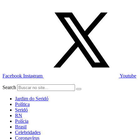
Ir
para
o
conteúdo
Facebook
Instagram
Youtube
Search
Jardim do Seridó
Política
Seridó
RN
Polícia
Brasil
Celebridades
Coronavírus