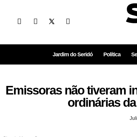
Jardim do Seridó
Política
Se
Emissoras não tiveram in
ordinárias d
Ju