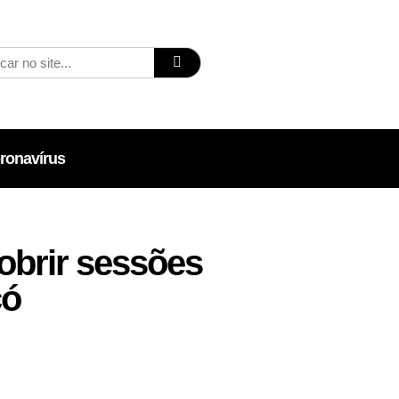
ronavírus
cobrir sessões
có