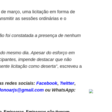
1 de março, uma licitação em forma de
nsmitir as sessões ordinárias e o
não foi constatada a presença de nenhum
in do mesmo dia. Apesar do esforço em
cipantes, impende destacar que não
ente licitação como deserta”
, escreveu a
s redes sociais:
Facebook
,
Twitter
,
donoarjs@gmail.com
ou WhatsApp:
o
,
Emissoras
,
Emissoras não tiveram