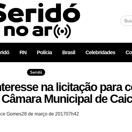
ridó
RN
Polícia
Brasil
Celebridades
Co
Seridó
teresse na licitação para 
a Câmara Municipal de Cai
lice Gomes
28 de março de 2017
07h42