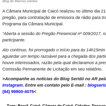
Blog do Marcos Dantas
A Câmara Municipal de Caicó realizou no último dia 2
pregão, para contratação de emissora de rádio para tra
Programa da Câmara Municipal.
“Aberta a sessão do Pregão Presencial nº 009/2017, 
participante.
Ato contínuo, foi prorrogado o início para às 14h15m
aguardar um tempo razoável para a chegada dos parti
houve interessados, razão pela qual declaramos a pres
Comissão Permanente de Licitação em seu relatório.
>Acompanhe as notícias do Blog Seridó no AR pela
Instagram
.
Entre em contato pelo E-mail :
blogseri
(84) 99900-4075
<
Tags:
Brasil
,
Caicó
,
Câmara de Caicó
,
Cidades
,
Descas