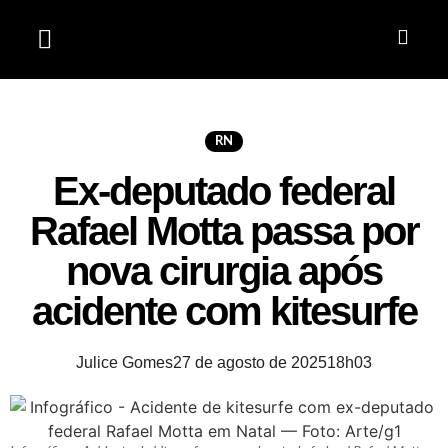
Jardim do Seridó
RN
Ex-deputado federal
Rafael Motta passa por
nova cirurgia após
acidente com kitesurfe
Julice Gomes
27 de agosto de 2025
18h03