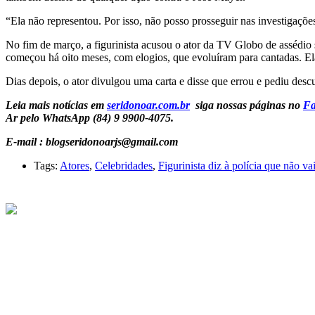
“Ela não representou. Por isso, não posso prosseguir nas investigaçõe
No fim de março, a figurinista acusou o ator da TV Globo de assé
começou há oito meses, com elogios, que evoluíram para cantadas. Ela
Dias depois, o ator divulgou uma carta e disse que errou e pediu de
Leia mais notícias em
seridonoar.com.br
siga nossas páginas no
Fa
Ar pelo WhatsApp (84) 9 9900-4075.
E-mail : blogseridonoarjs@gmail.com
Tags:
Atores
,
Celebridades
,
Figurinista diz à polícia que não v