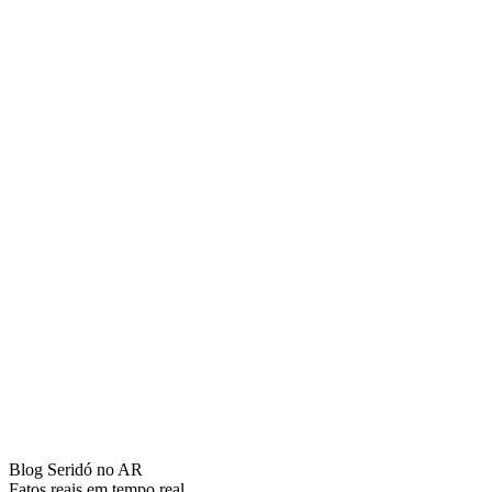
Blog Seridó no AR
Fatos reais em tempo real