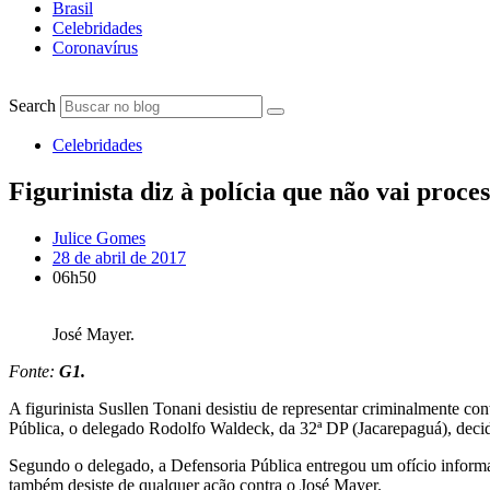
Brasil
Celebridades
Coronavírus
Search
Celebridades
Figurinista diz à polícia que não vai proc
Julice Gomes
28 de abril de 2017
06h50
José Mayer.
Fonte:
G1.
A figurinista Susllen Tonani desistiu de representar criminalmente con
Pública, o delegado Rodolfo Waldeck, da 32ª DP (Jacarepaguá), decid
Segundo o delegado, a Defensoria Pública entregou um ofício informa
também desiste de qualquer ação contra o José Mayer.