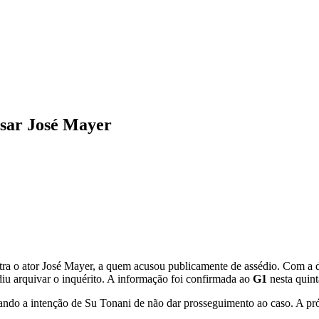
essar José Mayer
tra o ator José Mayer, a quem acusou publicamente de assédio. Com a dec
iu arquivar o inquérito. A informação foi confirmada ao
G1
nesta quinta
ndo a intenção de Su Tonani de não dar prosseguimento ao caso. A próp