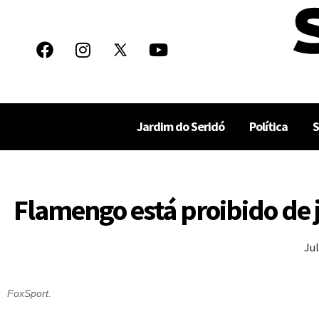
Jardim do Seridó
Política
S
Flamengo está proibido de j
Ju
FoxSport.