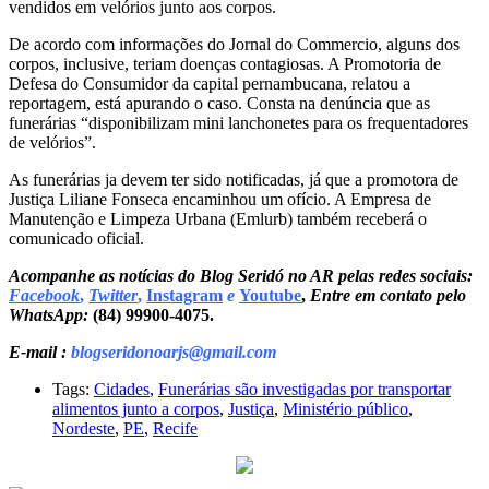
vendidos em velórios junto aos corpos.
De acordo com informações do Jornal do Commercio, alguns dos
corpos, inclusive, teriam doenças contagiosas. A Promotoria de
Defesa do Consumidor da capital pernambucana, relatou a
reportagem, está apurando o caso. Consta na denúncia que as
funerárias “disponibilizam mini lanchonetes para os frequentadores
de velórios”.
As funerárias ja devem ter sido notificadas, já que a promotora de
Justiça Liliane Fonseca encaminhou um ofício. A Empresa de
Manutenção e Limpeza Urbana (Emlurb) também receberá o
comunicado oficial.
Acompanhe as notícias do Blog Seridó no AR pelas redes sociais:
Facebook
,
Twitter
,
Instagram
e
Youtube
,
Entre em contato pelo
WhatsApp:
(84) 99900-4075.
E-mail :
blogseridonoarjs@gmail.com
Tags:
Cidades
,
Funerárias são investigadas por transportar
alimentos junto a corpos
,
Justiça
,
Ministério público
,
Nordeste
,
PE
,
Recife