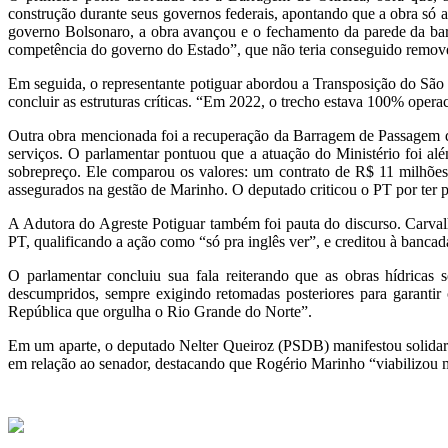
construção durante seus governos federais, apontando que a obra só
governo Bolsonaro, a obra avançou e o fechamento da parede da bar
competência do governo do Estado”, que não teria conseguido remover
Em seguida, o representante potiguar abordou a Transposição do São
concluir as estruturas críticas. “Em 2022, o trecho estava 100% ope
Outra obra mencionada foi a recuperação da Barragem de Passagem 
serviços. O parlamentar pontuou que a atuação do Ministério foi al
sobrepreço. Ele comparou os valores: um contrato de R$ 11 milhões
assegurados na gestão de Marinho. O deputado criticou o PT por ter 
A Adutora do Agreste Potiguar também foi pauta do discurso. Carva
PT, qualificando a ação como “só pra inglês ver”, e creditou à banca
O parlamentar concluiu sua fala reiterando que as obras hídricas
descumpridos, sempre exigindo retomadas posteriores para garan
República que orgulha o Rio Grande do Norte”.
Em um aparte, o deputado Nelter Queiroz (PSDB) manifestou solidar
em relação ao senador, destacando que Rogério Marinho “viabilizou m