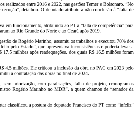
os realizados entre 2016 e 2022, nas gestões Temer e Bolsonaro. “No
ecução”, detalhou. O deputado atribuiu a não conclusão à “falta de
va em funcionamento, atribuindo ao PT a “falta de competência” para
hegaram ao Rio Grande do Norte e ao Ceará após 2019.
estão de Rogério Marinho, assumiu os trabalhos e executou 70% dos
ito pelo Estado”, que apresentava inconsistências e poderia levar a
R$ 17,5 milhões após readequações, dos quais R$ 16,5 milhões foram
$ 4,5 milhões. Ele criticou a inclusão da obra no PAC em 2023 pelo
itiu a contratação das obras no final de 2024.
 sem priorização, com paralisações, falha de projeto, cronogramas
 Ministro Rogério Marinho no MDR”, a quem chamou de “senador da
r classificou a postura do deputado Francisco do PT como “infeliz”