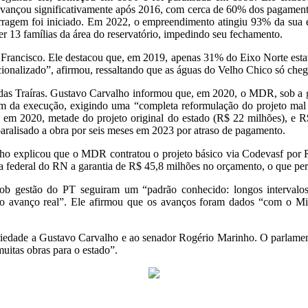
 avançou significativamente após 2016, com cerca de 60% dos pagament
ragem foi iniciado. Em 2022, o empreendimento atingiu 93% da sua ex
 13 famílias da área do reservatório, impedindo seu fechamento.
 Francisco. Ele destacou que, em 2019, apenas 31% do Eixo Norte esta
racionalizado”, afirmou, ressaltando que as águas do Velho Chico só c
das Traíras. Gustavo Carvalho informou que, em 2020, o MDR, sob a g
ém da execução, exigindo uma “completa reformulação do projeto mal fe
 em 2020, metade do projeto original do estado (R$ 22 milhões), e 
paralisado a obra por seis meses em 2023 por atraso de pagamento.
lho explicou que o MDR contratou o projeto básico via Codevasf por R
da federal do RN a garantia de R$ 45,8 milhões no orçamento, o que perm
 sob gestão do PT seguiram um “padrão conhecido: longos intervalos,
tir o avanço real”. Ele afirmou que os avanços foram dados “com o
iedade a Gustavo Carvalho e ao senador Rogério Marinho. O parlamenta
uitas obras para o estado”.