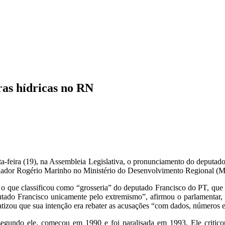
ras hídricas no RN
ta-feira (19), na Assembleia Legislativa, o pronunciamento do deputado
enador Rogério Marinho no Ministério do Desenvolvimento Regional (
o que classificou como “grosseria” do deputado Francisco do PT, que
putado Francisco unicamente pelo extremismo”, afirmou o parlamentar, 
zou que sua intenção era rebater as acusações “com dados, números e
segundo ele, começou em 1990 e foi paralisada em 1993. Ele criticou