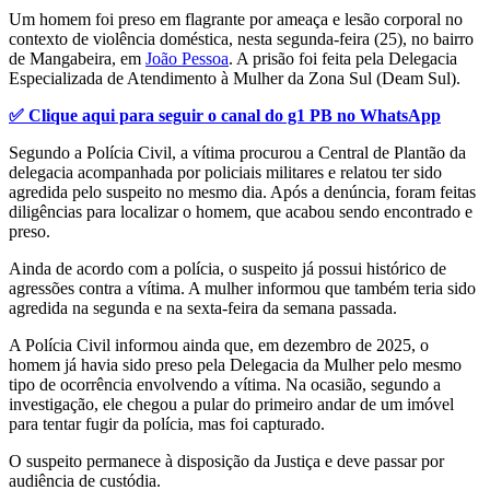
Um homem foi preso em flagrante por ameaça e lesão corporal no
contexto de violência doméstica, nesta segunda-feira (25), no bairro
de Mangabeira, em
João Pessoa
. A prisão foi feita pela Delegacia
Especializada de Atendimento à Mulher da Zona Sul (Deam Sul).
✅ Clique aqui para seguir o canal do g1 PB no WhatsApp
Segundo a Polícia Civil, a vítima procurou a Central de Plantão da
delegacia acompanhada por policiais militares e relatou ter sido
agredida pelo suspeito no mesmo dia. Após a denúncia, foram feitas
diligências para localizar o homem, que acabou sendo encontrado e
preso.
Ainda de acordo com a polícia, o suspeito já possui histórico de
agressões contra a vítima. A mulher informou que também teria sido
agredida na segunda e na sexta-feira da semana passada.
A Polícia Civil informou ainda que, em dezembro de 2025, o
homem já havia sido preso pela Delegacia da Mulher pelo mesmo
tipo de ocorrência envolvendo a vítima. Na ocasião, segundo a
investigação, ele chegou a pular do primeiro andar de um imóvel
para tentar fugir da polícia, mas foi capturado.
O suspeito permanece à disposição da Justiça e deve passar por
audiência de custódia.