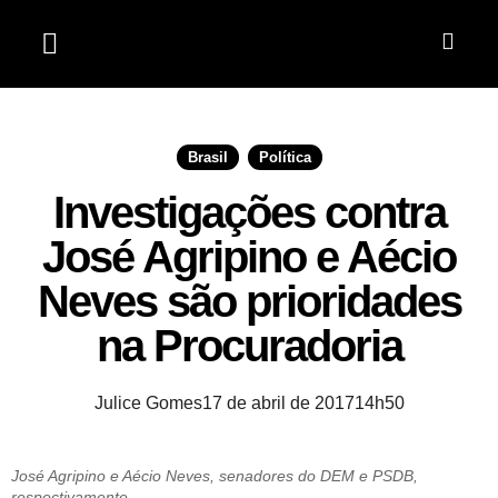
Jardim do Seridó
Brasil
,
Política
Investigações contra
José Agripino e Aécio
Neves são prioridades
na Procuradoria
Julice Gomes
17 de abril de 2017
14h50
José Agripino e Aécio Neves, senadores do DEM e PSDB,
respectivamente.