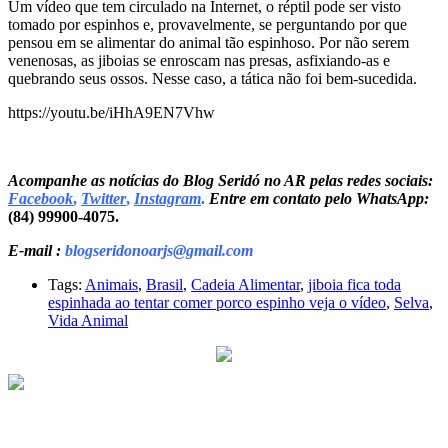
Um vídeo que tem circulado na Internet, o réptil pode ser visto
tomado por espinhos e, provavelmente, se perguntando por que
pensou em se alimentar do animal tão espinhoso. Por não serem
venenosas, as jiboias se enroscam nas presas, asfixiando-as e
quebrando seus ossos. Nesse caso, a tática não foi bem-sucedida.
https://youtu.be/iHhA9EN7Vhw
Acompanhe as notícias do Blog Seridó no AR pelas redes sociais:
Facebook
,
Twitter
,
Instagram
.
Entre em contato pelo WhatsApp:
(84) 99900-4075.
E-mail :
blogseridonoarjs@gmail.com
Tags:
Animais
,
Brasil
,
Cadeia Alimentar
,
jiboia fica toda
espinhada ao tentar comer porco espinho veja o vídeo
,
Selva
,
Vida Animal