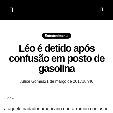
Jardim do Seridó
Entretenimento
Léo é detido após
confusão em posto de
gasolina
Julice Gomes
21 de março de 2017
18h46
GShow.
ra aquele nadador americano que arrumou confusão