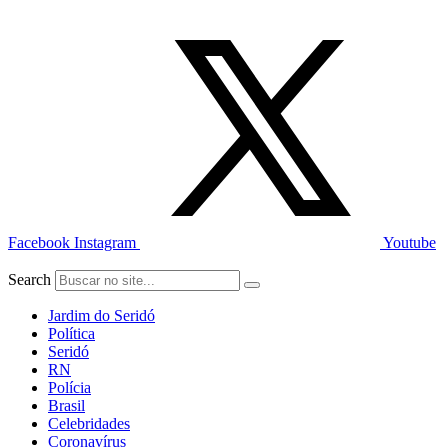
Ir
para
o
conteúdo
Facebook
Instagram
Youtube
Search
Jardim do Seridó
Política
Seridó
RN
Polícia
Brasil
Celebridades
Coronavírus