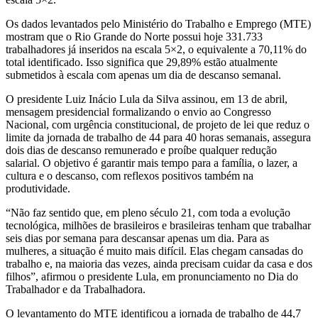
Os dados levantados pelo Ministério do Trabalho e Emprego (MTE)
mostram que o Rio Grande do Norte possui hoje 331.733
trabalhadores já inseridos na escala 5×2, o equivalente a 70,11% do
total identificado. Isso significa que 29,89% estão atualmente
submetidos à escala com apenas um dia de descanso semanal.
O presidente Luiz Inácio Lula da Silva assinou, em 13 de abril,
mensagem presidencial formalizando o envio ao Congresso
Nacional, com urgência constitucional, de projeto de lei que reduz o
limite da jornada de trabalho de 44 para 40 horas semanais, assegura
dois dias de descanso remunerado e proíbe qualquer redução
salarial. O objetivo é garantir mais tempo para a família, o lazer, a
cultura e o descanso, com reflexos positivos também na
produtividade.
“Não faz sentido que, em pleno século 21, com toda a evolução
tecnológica, milhões de brasileiros e brasileiras tenham que trabalhar
seis dias por semana para descansar apenas um dia. Para as
mulheres, a situação é muito mais difícil. Elas chegam cansadas do
trabalho e, na maioria das vezes, ainda precisam cuidar da casa e dos
filhos”, afirmou o presidente Lula, em pronunciamento no Dia do
Trabalhador e da Trabalhadora.
O levantamento do MTE identificou a jornada de trabalho de 44,7