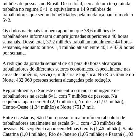
milhões de pessoas no Brasil. Desse total, cerca de um terço ainda
trabalha no regime 6×1, o equivalente a 14,9 milhões de
trabalhadores que seriam beneficiados pela mudança para o modelo
5×2.
Os dados nacionais também apontam que 38,6 milhões de
trabalhadores informaram cumprir jornadas superiores a 40 horas
semanais. Desse total, 37,2 milhões trabalham atualmente 44 horas
semanais, enquanto outros 1,4 milhão atuam entre 40,1 e 43,9 horas
por semana.
A redução da jornada semanal de 44 para 40 horas alcançaria
trabalhadores de diferentes setores econômicos, especialmente nas
áreas de comércio, serviços, indústria e logística. No Rio Grande do
Norte, 432.960 pessoas seriam alcançadas pela redução.
Regionalmente, o Sudeste concentra o maior contingente de
trabalhadores na escala 6×1, com 7 milhões de pessoas. Na
sequência aparecem Sul (2,9 milhões), Nordeste (1,97 milhão),
Centro-Oeste (1,34 milhão) e Norte (751,7 mil).
Entre os estados, São Paulo possui o maior número absoluto de
trabalhadores atualmente na escala 6×1, com 4,28 milhões de
pessoas. Na sequência aparecem Minas Gerais (1,46 milhão), Santa
Catarina (1,04 milhão), Rio de Janeiro (1,05 milhão) e Paraná (1,03