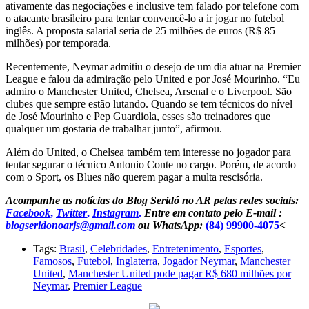
ativamente das negociações e inclusive tem falado por telefone com
o atacante brasileiro para tentar convencê-lo a ir jogar no futebol
inglês. A proposta salarial seria de 25 milhões de euros (R$ 85
milhões) por temporada.
Recentemente, Neymar admitiu o desejo de um dia atuar na Premier
League e falou da admiração pelo United e por José Mourinho. “Eu
admiro o Manchester United, Chelsea, Arsenal e o Liverpool. São
clubes que sempre estão lutando. Quando se tem técnicos do nível
de José Mourinho e Pep Guardiola, esses são treinadores que
qualquer um gostaria de trabalhar junto”, afirmou.
Além do United, o Chelsea também tem interesse no jogador para
tentar segurar o técnico Antonio Conte no cargo. Porém, de acordo
com o Sport, os Blues não querem pagar a multa rescisória.
Acompanhe as notícias do Blog Seridó no AR pelas redes sociais:
Facebook
,
Twitter
,
Instagram
.
Entre em contato pelo E-mail :
blogseridonoarjs@gmail.com
ou WhatsApp:
(84) 99900-4075
<
Tags:
Brasil
,
Celebridades
,
Entretenimento
,
Esportes
,
Famosos
,
Futebol
,
Inglaterra
,
Jogador Neymar
,
Manchester
United
,
Manchester United pode pagar R$ 680 milhões por
Neymar
,
Premier League