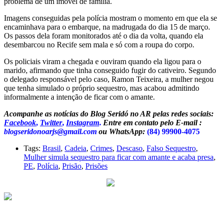
problema de um imóvel de família.
Imagens conseguidas pela polícia mostram o momento em que ela se
encaminhava para o embarque, na madrugada do dia 15 de março.
Os passos dela foram monitorados até o dia da volta, quando ela
desembarcou no Recife sem mala e só com a roupa do corpo.
Os policiais viram a chegada e ouviram quando ela ligou para o
marido, afirmando que tinha conseguido fugir do cativeiro. Segundo
o delegado responsável pelo caso, Ramon Teixeira, a mulher negou
que tenha simulado o próprio sequestro, mas acabou admitindo
informalmente a intenção de ficar com o amante.
Acompanhe as notícias do Blog Seridó no AR pelas redes sociais:
Facebook
,
Twitter
,
Instagram
.
Entre em contato pelo E-mail :
blogseridonoarjs@gmail.com
ou WhatsApp:
(84) 99900-4075
Tags:
Brasil
,
Cadeia
,
Crimes
,
Descaso
,
Falso Sequestro
,
Mulher simula sequestro para ficar com amante e acaba presa
,
PE
,
Polícia
,
Prisão
,
Prisões