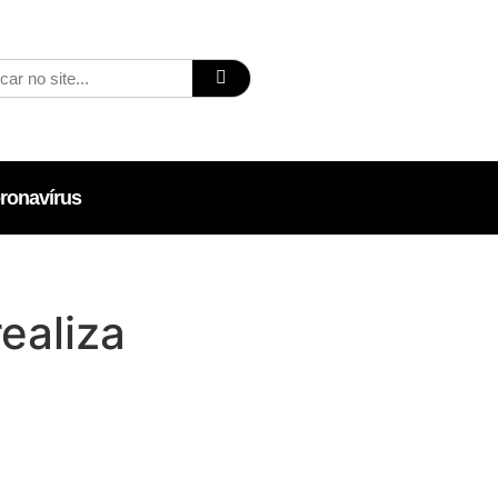
ronavírus
realiza