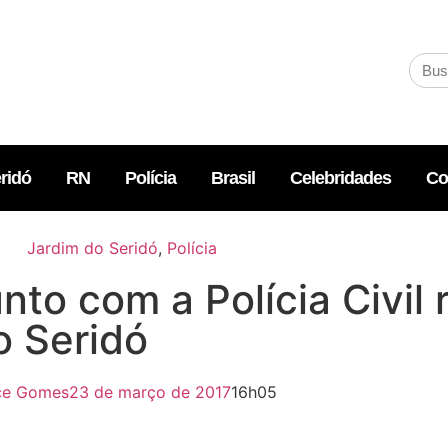
ridó
RN
Polícia
Brasil
Celebridades
Co
Jardim do Seridó
,
Polícia
nto com a Polícia Civil 
o Seridó
ice Gomes
23 de março de 2017
16h05