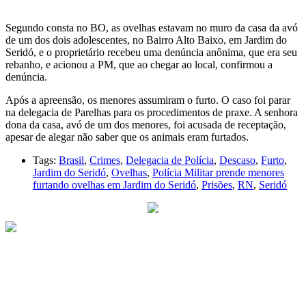
Segundo consta no BO, as ovelhas estavam no muro da casa da avó
de um dos dois adolescentes, no Bairro Alto Baixo, em Jardim do
Seridó, e o proprietário recebeu uma denúncia anônima, que era seu
rebanho, e acionou a PM, que ao chegar ao local, confirmou a
denúncia.
Após a apreensão, os menores assumiram o furto. O caso foi parar
na delegacia de Parelhas para os procedimentos de praxe. A senhora
dona da casa, avó de um dos menores, foi acusada de receptação,
apesar de alegar não saber que os animais eram furtados.
Tags:
Brasil
,
Crimes
,
Delegacia de Polícia
,
Descaso
,
Furto
,
Jardim do Seridó
,
Ovelhas
,
Polícia Militar prende menores
furtando ovelhas em Jardim do Seridó
,
Prisões
,
RN
,
Seridó