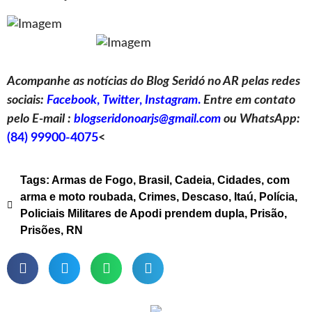
Acompanhe as notícias do Blog Seridó no AR pelas redes
sociais:
Facebook
,
Twitter
,
Instagram
.
Entre em contato
pelo E-mail :
blogseridonoarjs@gmail.com
ou WhatsApp:
(84) 99900-4075
<
Tags:
Armas de Fogo
,
Brasil
,
Cadeia
,
Cidades
,
com
arma e moto roubada
,
Crimes
,
Descaso
,
Itaú
,
Polícia
,
Policiais Militares de Apodi prendem dupla
,
Prisão
,
Prisões
,
RN