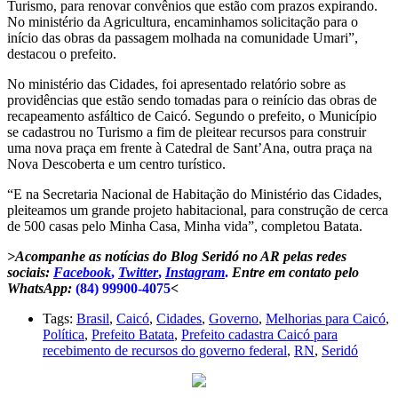
Turismo, para renovar convênios que estão com prazos expirando.
No ministério da Agricultura, encaminhamos solicitação para o
início das obras da passagem molhada na comunidade Umari”,
destacou o prefeito.
No ministério das Cidades, foi apresentado relatório sobre as
providências que estão sendo tomadas para o reinício das obras de
recapeamento asfáltico de Caicó. Segundo o prefeito, o Município
se cadastrou no Turismo a fim de pleitear recursos para construir
uma nova praça em frente à Catedral de Sant’Ana, outra praça na
Nova Descoberta e um centro turístico.
“E na Secretaria Nacional de Habitação do Ministério das Cidades,
pleiteamos um grande projeto habitacional, para construção de cerca
de 500 casas pelo Minha Casa, Minha vida”, completou Batata.
>Acompanhe as notícias do Blog Seridó no AR pelas redes
sociais:
Facebook
,
Twitter
,
Instagram
.
Entre em contato pelo
WhatsApp:
(84) 99900-4075
<
Tags:
Brasil
,
Caicó
,
Cidades
,
Governo
,
Melhorias para Caicó
,
Política
,
Prefeito Batata
,
Prefeito cadastra Caicó para
recebimento de recursos do governo federal
,
RN
,
Seridó