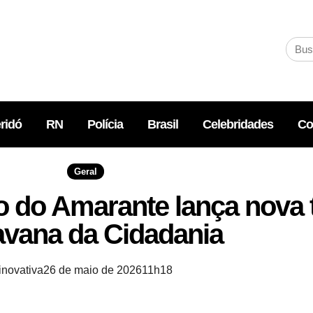
ridó
RN
Polícia
Brasil
Celebridades
Co
Geral
lo do Amarante lança nova
avana da Cidadania
inovativa
26 de maio de 2026
11h18