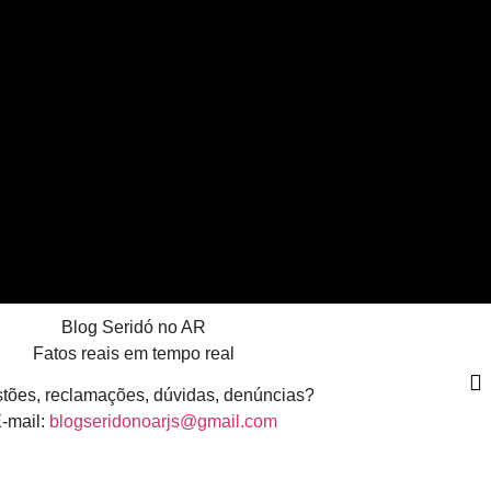
Blog Seridó no AR
Fatos reais em tempo real
tões, reclamações, dúvidas, denúncias?
-mail:
blogseridonoarjs@gmail.com