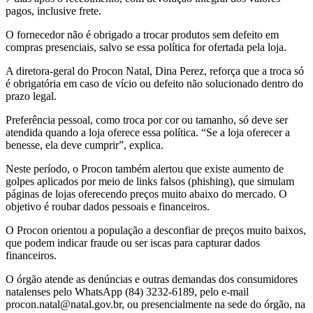
pagos, inclusive frete.
O fornecedor não é obrigado a trocar produtos sem defeito em
compras presenciais, salvo se essa política for ofertada pela loja.
A diretora-geral do Procon Natal, Dina Perez, reforça que a troca só
é obrigatória em caso de vício ou defeito não solucionado dentro do
prazo legal.
Preferência pessoal, como troca por cor ou tamanho, só deve ser
atendida quando a loja oferece essa política. “Se a loja oferecer a
benesse, ela deve cumprir”, explica.
Neste período, o Procon também alertou que existe aumento de
golpes aplicados por meio de links falsos (phishing), que simulam
páginas de lojas oferecendo preços muito abaixo do mercado. O
objetivo é roubar dados pessoais e financeiros.
O Procon orientou a população a desconfiar de preços muito baixos,
que podem indicar fraude ou ser iscas para capturar dados
financeiros.
O órgão atende as denúncias e outras demandas dos consumidores
natalenses pelo WhatsApp (84) 3232-6189, pelo e-mail
procon.natal@natal.gov.br, ou presencialmente na sede do órgão, na