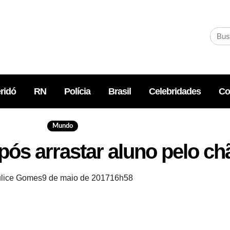
ridó
RN
Polícia
Brasil
Celebridades
Co
Mundo
pós arrastar aluno pelo ch
ulice Gomes
9 de maio de 2017
16h58