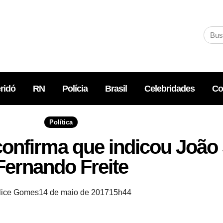
ridó
RN
Polícia
Brasil
Celebridades
Co
Política
confirma que indicou João
Fernando Freite
lice Gomes
14 de maio de 2017
15h44