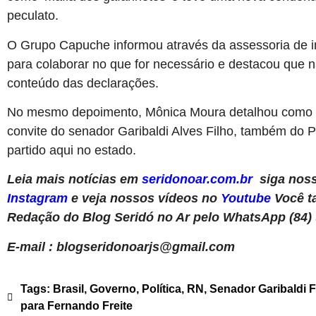
peculato.
O Grupo Capuche informou através da assessoria de im
para colaborar no que for necessário e destacou que 
conteúdo das declarações.
No mesmo depoimento, Mônica Moura detalhou como o
convite do senador Garibaldi Alves Filho, também d
partido aqui no estado.
Leia mais notícias em
seridonoar.com.br
siga noss
Instagram
e veja nossos vídeos no
Youtube
Você t
Redação do Blog Seridó no Ar pelo WhatsApp (84) 
E-mail : blogseridonoarjs@gmail.com
Tags:
Brasil
,
Governo
,
Política
,
RN
,
Senador Garibaldi F
para Fernando Freite