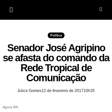
Jardim do Seridó
Política
Senador José Agripino
se afasta do comando da
Rede Tropical de
Comunicação
Julice Gomes
12 de fevereiro de 2017
10h35
Agora RN.