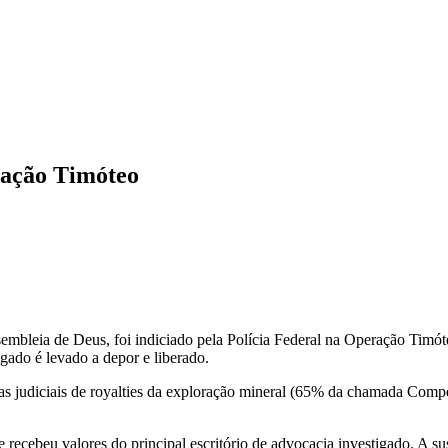
ração Timóteo
Assembleia de Deus, foi indiciado pela Polícia Federal na Operação Ti
gado é levado a depor e liberado.
s judiciais de royalties da exploração mineral (65% da chamada Com
ecebeu valores do principal escritório de advocacia investigado. A suspe