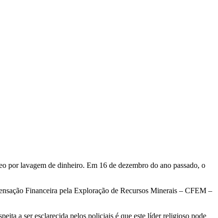
móteo por lavagem de dinheiro. Em 16 de dezembro do ano passado, o
pensação Financeira pela Exploração de Recursos Minerais – CFEM –
ita a ser esclarecida pelos policiais é que este líder religioso pode