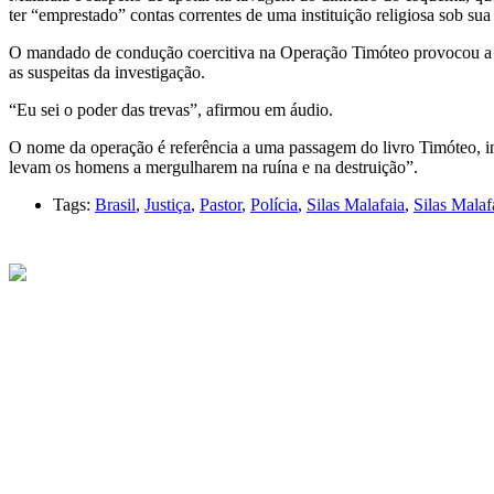
ter “emprestado” contas correntes de uma instituição religiosa sob sua 
O mandado de condução coercitiva na Operação Timóteo provocou a ira
as suspeitas da investigação.
“Eu sei o poder das trevas”, afirmou em áudio.
O nome da operação é referência a uma passagem do livro Timóteo, in
levam os homens a mergulharem na ruína e na destruição”.
Tags:
Brasil
,
Justiça
,
Pastor
,
Polícia
,
Silas Malafaia
,
Silas Malaf