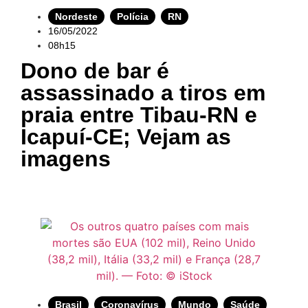
Nordeste
,
Polícia
,
RN
16/05/2022
08h15
Dono de bar é
assassinado a tiros em
praia entre Tibau-RN e
Icapuí-CE; Vejam as
imagens
Brasil
,
Coronavírus
,
Mundo
,
Saúde