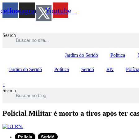
Ir
acebook
Instagram
Youtube
para
o
conteúdo
Search
Jardim do Seridó
Política
Jardim do Seridó
Política
Seridó
RN
Políci
Search
Policial Militar é morto a tiros após ter 
Polícia
,
Seridó