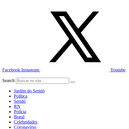
Ir
para
o
conteúdo
Facebook
Instagram
Youtube
Search
Jardim do Seridó
Política
Seridó
RN
Polícia
Brasil
Celebridades
Coronavírus