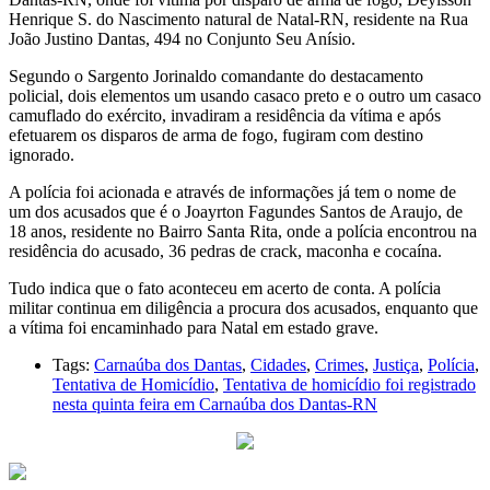
Henrique S. do Nascimento natural de Natal-RN, residente na Rua
João Justino Dantas, 494 no Conjunto Seu Anísio.
Segundo o Sargento Jorinaldo comandante do destacamento
policial, dois elementos um usando casaco preto e o outro um casaco
camuflado do exército, invadiram a residência da vítima e após
efetuarem os disparos de arma de fogo, fugiram com destino
ignorado.
A polícia foi acionada e através de informações já tem o nome de
um dos acusados que é o Joayrton Fagundes Santos de Araujo, de
18 anos, residente no Bairro Santa Rita, onde a polícia encontrou na
residência do acusado, 36 pedras de crack, maconha e cocaína.
Tudo indica que o fato aconteceu em acerto de conta. A polícia
militar continua em diligência a procura dos acusados, enquanto que
a vítima foi encaminhado para Natal em estado grave.
Tags:
Carnaúba dos Dantas
,
Cidades
,
Crimes
,
Justiça
,
Polícia
,
Tentativa de Homicídio
,
Tentativa de homicídio foi registrado
nesta quinta feira em Carnaúba dos Dantas-RN