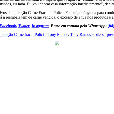
usados, eu faria. Eu vou checar essa informação imediatamente”, decla
lvos da operação Carne Fraca da Polícia Federal, deflagrada para comb
stá a reembalagem de carne vencida, o excesso de água nos produtos e a
Facebook
,
Twitter
,
Instagram
.
Entre em contato pelo WhatsApp:
(84
peração Carne fraca
,
Polícia
,
Tony Ramos
,
Tony Ramos se diz surpres