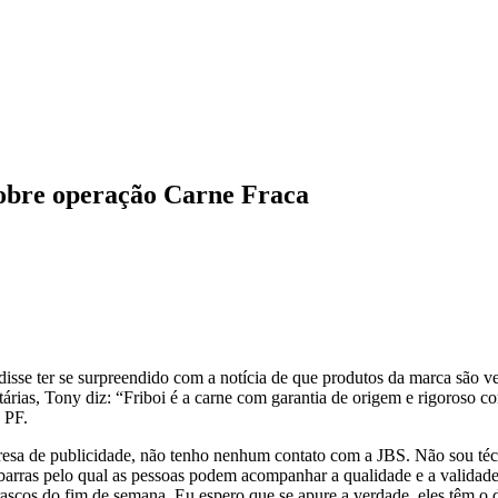
sobre operação Carne Fraca
isse ter se surpreendido com a notícia de que produtos da marca são 
itárias, Tony diz: “Friboi é a carne com garantia de origem e rigoroso 
 PF.
esa de publicidade, não tenho nenhum contato com a JBS. Não sou técni
barras pelo qual as pessoas podem acompanhar a qualidade e a validade.
ascos do fim de semana. Eu espero que se apure a verdade, eles têm o d