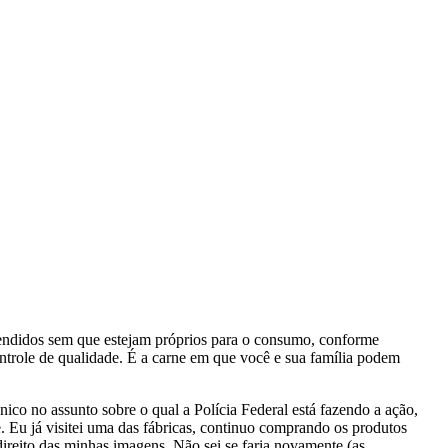
vendidos sem que estejam próprios para o consumo, conforme
controle de qualidade. É a carne em que você e sua família podem
co no assunto sobre o qual a Polícia Federal está fazendo a ação,
 Eu já visitei uma das fábricas, continuo comprando os produtos
ireito das minhas imagens. Não sei se faria novamente (as