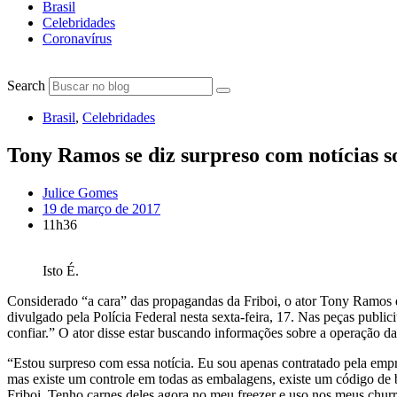
Brasil
Celebridades
Coronavírus
Search
Brasil
,
Celebridades
Tony Ramos se diz surpreso com notícias 
Julice Gomes
19 de março de 2017
11h36
Isto É.
Considerado “a cara” das propagandas da Friboi, o ator Tony Ramos d
divulgado pela Polícia Federal nesta sexta-feira, 17. Nas peças public
confiar.” O ator disse estar buscando informações sobre a operação da
“Estou surpreso com essa notícia. Eu sou apenas contratado pela empr
mas existe um controle em todas as embalagens, existe um código de 
Friboi. Tenho carnes deles agora no meu freezer e uso nos meus churr