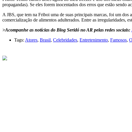
propagandas). Se eles forem inocentados dos erros que estão sendo ac
A JBS, que tem na Friboi uma de suas principais marcas, foi um dos a
comercialização de alimentos adulterados. Entre as irregularidades, e
>Acompanhe as notícias do Blog Seridó no AR pelas redes sociais:
Tags:
Atores
,
Brasil
,
Celebridades
,
Entretenimento
,
Famosos
,
O