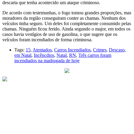
descarta que tenha acontecido um ataque criminoso.
De acordo com testemunhas, o fogo tomou grandes proporções, mas
moradores da região conseguiram conter as chamas. Nenhum dos
veículos tinha seguro. Um deles foi completamente consumido pelas
chamas. Ninguém ficou ferido. Ainda segundo o major, em todos os
casos havia vestígios de uso de gasolina, o que sugere que os
veículos foram incendiados de forma criminosa.
Tags:
15
,
Atentados
,
Carros Incendiados
,
Crimes
,
Descaso
,
em Natal
,
Incêncdios
,
Natal
,
RN
,
Três carros foram
incendiados na madrugada de hoje