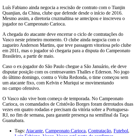
Luís Fabiano ainda negocia a rescisão de contrato com o Tianjin
Quanjian, da China, clube que defende desde o início de 2016.
Mesmo assim, a diretoria cruzmaltina se antecipou e inscreveu o
jogador no Campeonato Carioca.
A chegada do atacante deve encerrar o ciclo de contratações do
Vasco neste primeiro momento. O clube ainda negocia com o
zagueiro Anderson Martins, que teve passagem vitoriosa pelo clube
em 2011, mas o jogador só chegaria para a disputa do Campeonato
Brasileiro, a partir de maio.
Caso o ex-jogador do São Paulo chegue a São Januário, ele deve
disputar posição com os centroavantes Thalles e Ederson. No jogo
do último domingo, contra o Volta Redonda, o time começou sem
um atacante fixo, com Kelvin e Muriqui se movimentando
no campo ofensivo.
O Vasco não vive bom começo de temporada. No Campeonato
Carioca, os comandados de Cristóvão Borges foram derrotados duas
vezes em quatro rodadas e precisam da vitória sobre a Portuguesa-
RJ, no fim de semana, para garantir presença na semifinal da Taça
Guanabara.
Tags:
Atacante
,
Campeonato Carioca
,
Contratação
,
Futebol
,