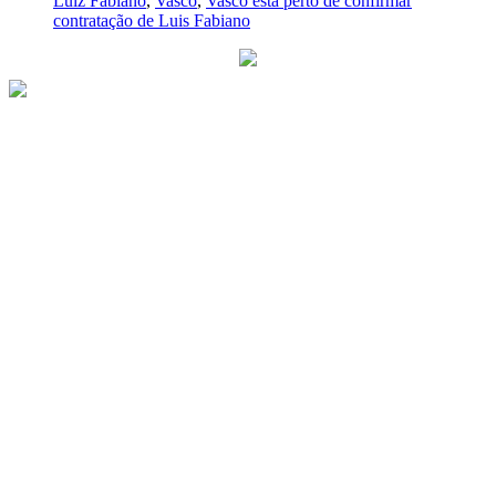
Luiz Fabiano
,
Vasco
,
Vasco está perto de confirmar
contratação de Luis Fabiano