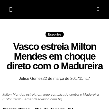
Jardim do Seridó
Esportes
Vasco estreia Milton
Mendes em choque
direto com o Madureira
Julice Gomes
22 de março de 2017
15h17
Milton Mendes estreia em jogo complicado contra o Madureira
(Foto: Paulo Fernandes/Vasco.com.br)